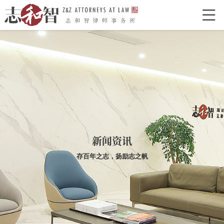

网站首页
走进志和智
律所介绍
律所荣誉
特色型服务
合作单位
志和智律师
合伙人
执业律师
业务领域
新闻资讯
经典案例
存百年之志，扬励志之帆
新闻资讯
律所党建
联系我们