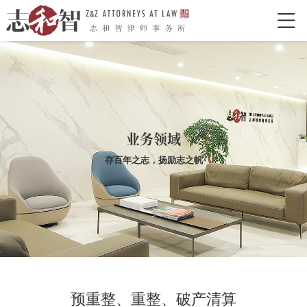

网站首页
走进志和智
律所介绍
律所荣誉
特色型服务
合作单位
志和智律师
业务领域
合伙人
执业律师
存百年之志，扬励志之帆
业务领域
经典案例
新闻资讯
律所党建
联系我们
预重整、重整、破产清算