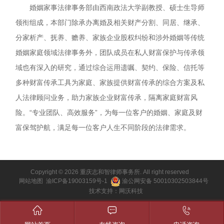
婚姻家事法律事务部由西南政法大学副教授、硕士生导师
领衔组成，本部门除承办离婚及相关财产分割、同居、继承、
分家析产、抚养、赡养、家族企业股权纠纷和涉外婚姻等传统
婚姻家庭领域法律事务外，团队成员在私人财富保护与传承领
域也有深入的研究，通过综合运用遗嘱、契约、保险、信托等
多种财富传承工具为家庭、家族提供财富传承的综合方案及私
人法律顾问业务，助力家族企业财富传承，隔离家庭财富风
险。“专业团队、高效服务”，为每一位客户的婚姻、家庭及财
富保驾护航，满足每一位客户人生不同阶段的法律需求。
Copyright © 2026 重庆志和智律师事务所. All right reserved
网站地图
渝ICP备19003159号-1
渝公网安备 50010302503844号
技术支持：
网沃科技


