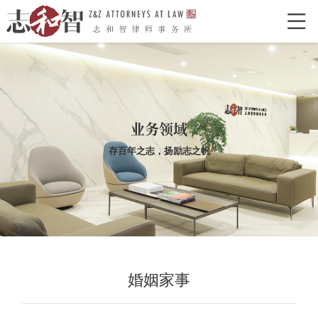

网站首页
走进志和智
律所介绍
律所荣誉
特色型服务
合作单位
业务领域
志和智律师
存百年之志，扬励志之帆
合伙人
执业律师
业务领域
经典案例
新闻资讯
律所党建
婚姻家事
联系我们